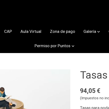
CAP
Aula Virtual
Zona de pago
Galería
Permiso por Puntos
Tasas
94,05 €
(Impuestos no inc
Tasas para pod